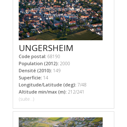
UNGERSHEIM
Code postal:
68190
Population (2012):
2000
Densité (2010):
149
Superficie:
14
Longitude/Latitude (deg):
7/48
Altitude min/max (m):
212/241
(suite…)