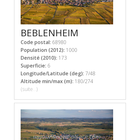
BEBLENHEIM
Code postal:
68980
Population (2012):
1000
Densité (2010):
173
Superficie:
6
Longitude/Latitude (deg):
7/48
Altitude min/max (m):
180/274
(suite…)