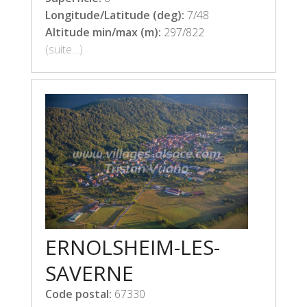
Longitude/Latitude (deg):
7/48
Altitude min/max (m):
297/822
(suite…)
ERNOLSHEIM-LES-
SAVERNE
Code postal:
67330