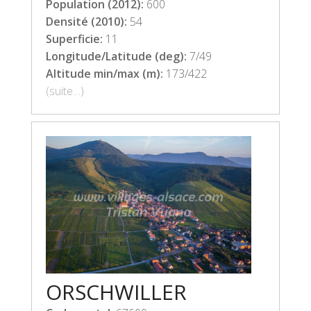
Population (2012):
600
Densité (2010):
54
Superficie:
11
Longitude/Latitude (deg):
7/49
Altitude min/max (m):
173/422
(suite…)
ORSCHWILLER