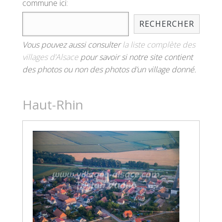
commune ici:
RECHERCHER
Vous pouvez aussi consulter
la liste complète des
villages d’Alsace
pour savoir si notre site contient
des photos ou non des photos d’un village donné.
Haut-Rhin