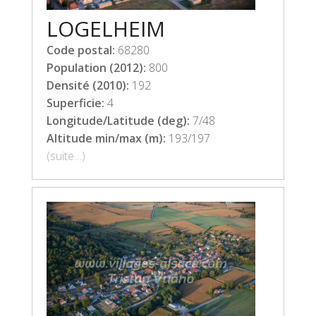
LOGELHEIM
Code postal:
68280
Population (2012):
800
Densité (2010):
192
Superficie:
4
Longitude/Latitude (deg):
7/48
Altitude min/max (m):
193/197
(suite…)