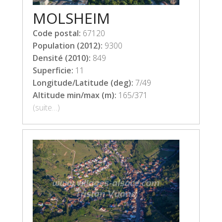
MOLSHEIM
Code postal:
67120
Population (2012):
9300
Densité (2010):
849
Superficie:
11
Longitude/Latitude (deg):
7/49
Altitude min/max (m):
165/371
(suite…)