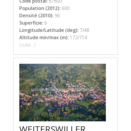
Code postal:
67600
Population (2012):
600
Densité (2010):
96
Superficie:
6
Longitude/Latitude (deg):
7/48
Altitude min/max (m):
172/714
(suite…)
WEITERSWILLER