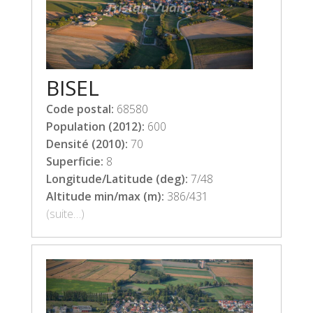
BISEL
Code postal:
68580
Population (2012):
600
Densité (2010):
70
Superficie:
8
Longitude/Latitude (deg):
7/48
Altitude min/max (m):
386/431
(suite…)