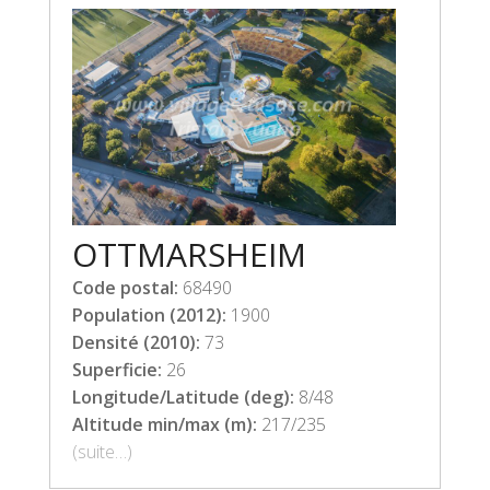
OTTMARSHEIM
Code postal:
68490
Population (2012):
1900
Densité (2010):
73
Superficie:
26
Longitude/Latitude (deg):
8/48
Altitude min/max (m):
217/235
(suite…)