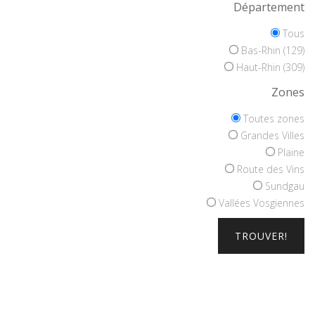
Département
Tous
Bas-Rhin (129)
Haut-Rhin (309)
Zones
Toutes zones
Grandes Villes
Plaine
Route des Vins
Sundgau
Vallées Vosgiennes