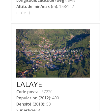
Longitude/Latitude (deg):
8/48
Altitude min/max (m):
158/162
(suite…)
LALAYE
Code postal:
67220
Population (2012):
400
Densité (2010):
53
Superficie:
8