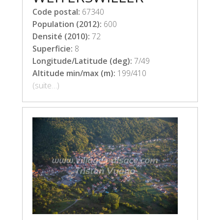
Code postal:
67340
Population (2012):
600
Densité (2010):
72
Superficie:
8
Longitude/Latitude (deg):
7/49
Altitude min/max (m):
199/410
(suite…)