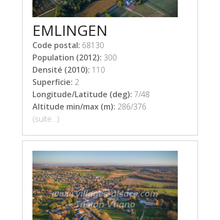
EMLINGEN
Code postal:
68130
Population (2012):
300
Densité (2010):
110
Superficie:
2
Longitude/Latitude (deg):
7/48
Altitude min/max (m):
286/376
(suite…)