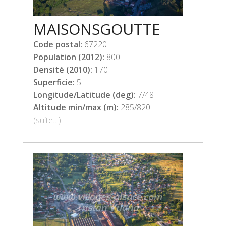
MAISONSGOUTTE
Code postal:
67220
Population (2012):
800
Densité (2010):
170
Superficie:
5
Longitude/Latitude (deg):
7/48
Altitude min/max (m):
285/820
(suite…)