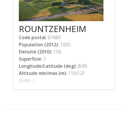
ROUNTZENHEIM
Code postal:
67480
Population (2012):
1000
Densité (2010):
156
Superficie:
7
Longitude/Latitude (deg):
8/49
Altitude min/max (m):
116/121
(suite…)