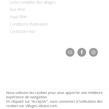
Liste complète des villages
Bas-Rhin
Haut-Rhin
Conditions d’utilisation
Contactez-moi
Nous utilisons les cookies pour vous apporter une meilleure
expérience de navigation.
En cliquant sur “Accepter”, vous consentez à l'utilisation des
© 2026 ·
Villages d'Alsace
cookies sur Villages-Alsace.com.