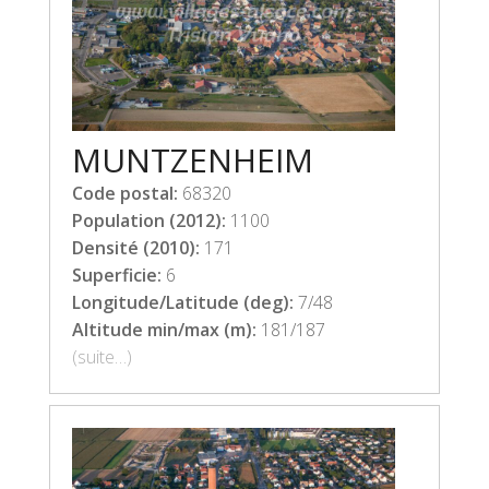
MUNTZENHEIM
Code postal:
68320
Population (2012):
1100
Densité (2010):
171
Superficie:
6
Longitude/Latitude (deg):
7/48
Altitude min/max (m):
181/187
(suite…)