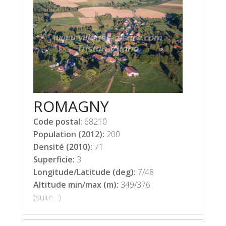
ROMAGNY
Code postal:
68210
Population (2012):
200
Densité (2010):
71
Superficie:
3
Longitude/Latitude (deg):
7/48
Altitude min/max (m):
349/376
(suite…)