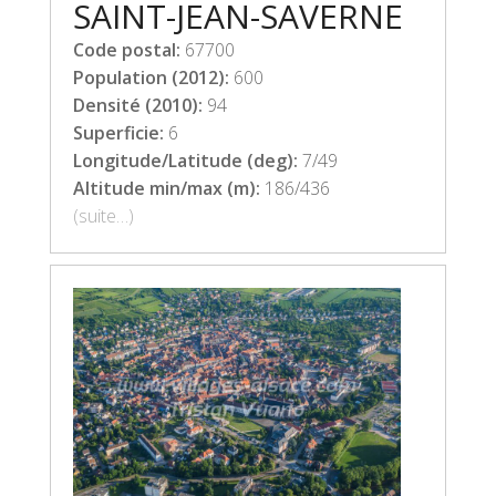
SAINT-JEAN-SAVERNE
Code postal:
67700
Population (2012):
600
Densité (2010):
94
Superficie:
6
Longitude/Latitude (deg):
7/49
Altitude min/max (m):
186/436
(suite…)