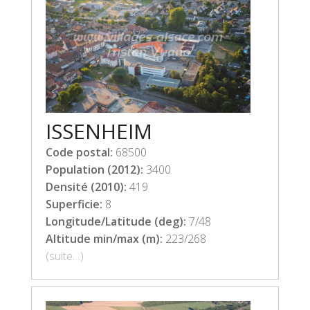
ISSENHEIM
Code postal:
68500
Population (2012):
3400
Densité (2010):
419
Superficie:
8
Longitude/Latitude (deg):
7/48
Altitude min/max (m):
223/268
(suite…)