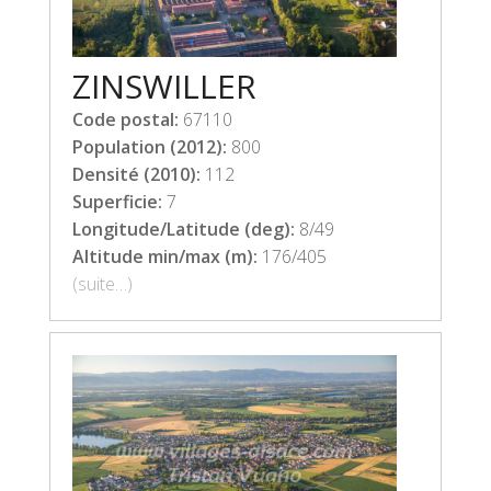
ZINSWILLER
Code postal:
67110
Population (2012):
800
Densité (2010):
112
Superficie:
7
Longitude/Latitude (deg):
8/49
Altitude min/max (m):
176/405
(suite…)