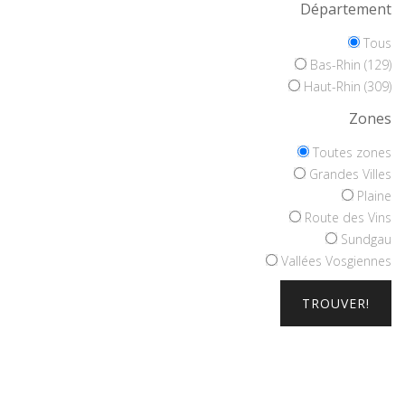
Département
Tous
Bas-Rhin (129)
Haut-Rhin (309)
Zones
Toutes zones
Grandes Villes
Plaine
Route des Vins
Sundgau
Vallées Vosgiennes