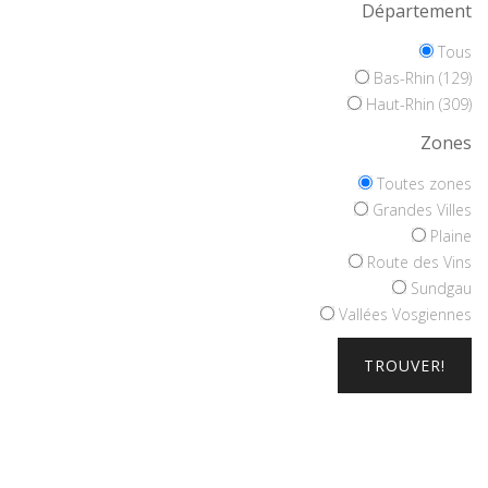
Département
Tous
Bas-Rhin (129)
Haut-Rhin (309)
Zones
Toutes zones
Grandes Villes
Plaine
Route des Vins
Sundgau
Vallées Vosgiennes