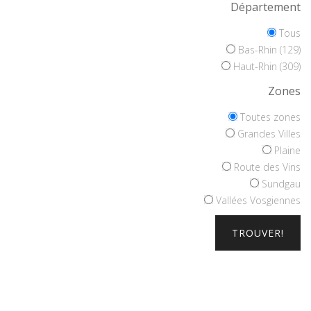
Département
Tous
Bas-Rhin (129)
Haut-Rhin (309)
Zones
Toutes zones
Grandes Villes
Plaine
Route des Vins
Sundgau
Vallées Vosgiennes