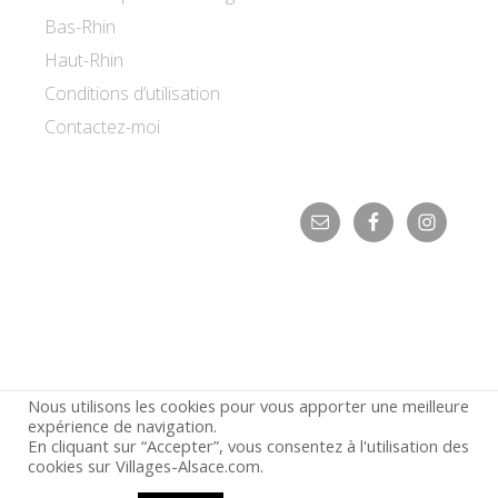
Bas-Rhin
Haut-Rhin
Conditions d’utilisation
Contactez-moi
Nous utilisons les cookies pour vous apporter une meilleure
expérience de navigation.
En cliquant sur “Accepter”, vous consentez à l'utilisation des
© 2026 ·
Villages d'Alsace
cookies sur Villages-Alsace.com.