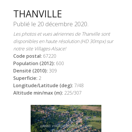
THANVILLE
Publié le
20 décembre 2020
.
Les photos et vues aériennes de Thanville sont
disponibles en haute résolution (HD 30mpx) sur
notre site Villages-Alsace!
Code postal:
67220
Population (2012):
600
Densité (2010):
309
Superficie:
2
Longitude/Latitude (deg):
7/48
Altitude min/max (m):
225/307