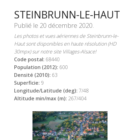
STEINBRUNN-LE-HAUT
Publié le
20 décembre 2020
.
Les photos et vues aériennes de Steinbrunn-le-
Haut sont disponibles en haute résolution (HD
30mpx) sur notre site Villages-Alsace!
Code postal:
68440
Population (2012):
600
Densité (2010):
63
Superficie:
9
Longitude/Latitude (deg):
7/48
Altitude min/max (m):
267/404