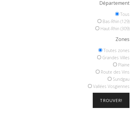
Département
Tous
Bas-Rhin (129)
Haut-Rhin (309)
Zones
Toutes zones
Grandes Villes
Plaine
Route des Vins
Sundgau
Vallées Vosgiennes