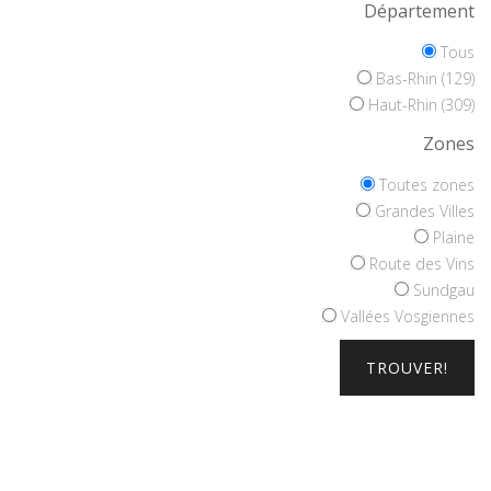
Département
Tous
Bas-Rhin (129)
Haut-Rhin (309)
Zones
Toutes zones
Grandes Villes
Plaine
Route des Vins
Sundgau
Vallées Vosgiennes