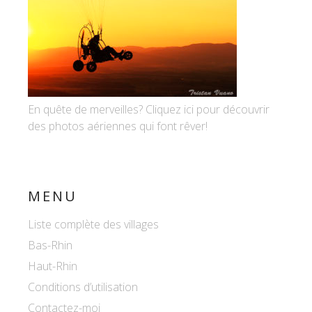
En quête de merveilles? Cliquez ici pour découvrir
des photos aériennes qui font rêver!
MENU
Liste complète des villages
Bas-Rhin
Haut-Rhin
Conditions d’utilisation
Contactez-moi