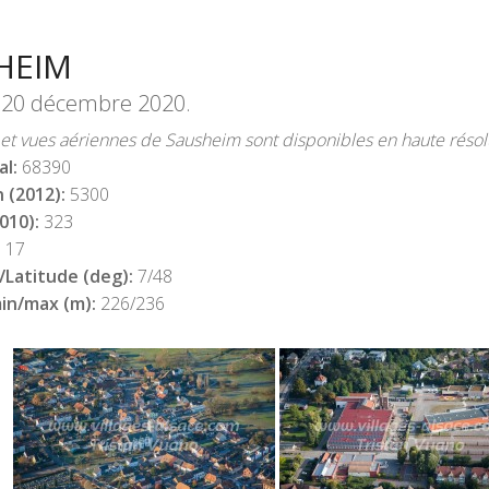
HEIM
e
20 décembre 2020
.
et vues aériennes de Sausheim sont disponibles en haute résolu
al:
68390
 (2012):
5300
010):
323
:
17
/Latitude (deg):
7/48
min/max (m):
226/236