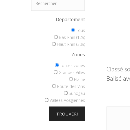
Département
Tous
Bas-Rhin (129)
Haut-Rhin (309)
Zones
Toutes zones
Classé so
Grandes Villes
Balisé av
Plaine
Route des Vins
Sundgau
Vallées Vosgiennes