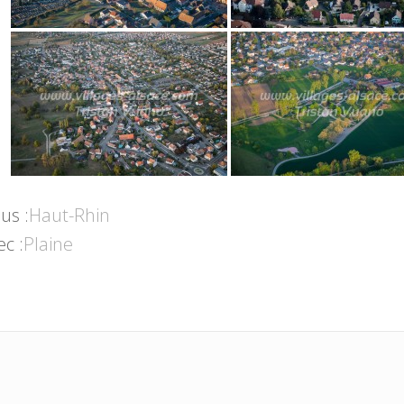
us :
Haut-Rhin
ec :
Plaine