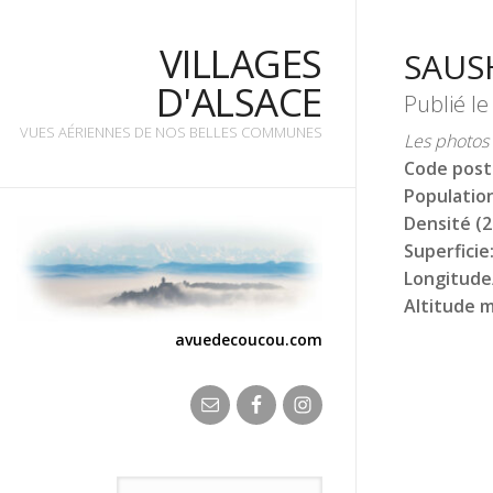
VILLAGES
VILLAGES
SAUS
D'ALSACE
D'ALSACE
Publié l
VUES AÉRIENNES DE NOS BELLES COMMUNES
VUES AÉRIENNES DE NOS BELLES COMMUNES
Les photos 
Code post
Population
Densité (2
Superficie
Longitude
Altitude 
avuedecoucou.com