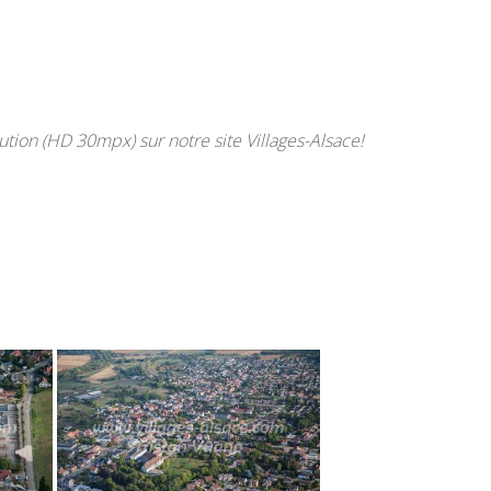
tion (HD 30mpx) sur notre site Villages-Alsace!