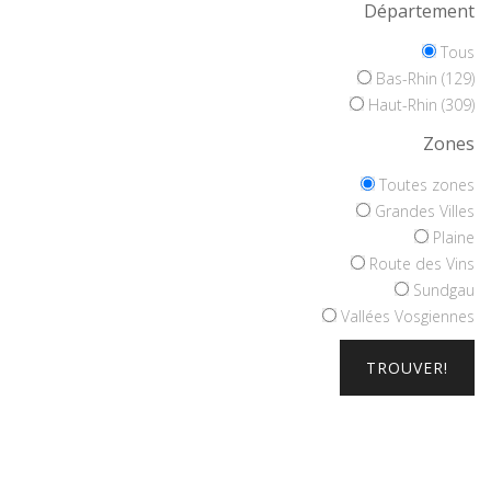
Département
Tous
Bas-Rhin (129)
Haut-Rhin (309)
Zones
Toutes zones
Grandes Villes
Plaine
Route des Vins
Sundgau
Vallées Vosgiennes