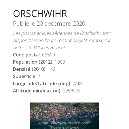
ORSCHWIHR
Publié le
20 décembre 2020
.
Les photos et vues aériennes de Orschwihr sont
disponibles en haute résolution (HD 30mpx) sur
notre site Villages-Alsace!
Code postal:
68500
Population (2012):
1000
Densité (2010):
142
Superficie:
7
Longitude/Latitude (deg):
7/48
Altitude min/max (m):
225/573