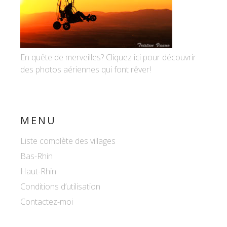
En quête de merveilles? Cliquez ici pour découvrir
des photos aériennes qui font rêver!
MENU
Liste complète des villages
Bas-Rhin
Haut-Rhin
Conditions d’utilisation
Contactez-moi