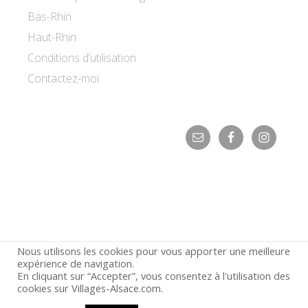
Bas-Rhin
Haut-Rhin
Conditions d’utilisation
Contactez-moi
Nous utilisons les cookies pour vous apporter une meilleure
expérience de navigation.
En cliquant sur “Accepter”, vous consentez à l'utilisation des
© 2026 ·
Villages d'Alsace
cookies sur Villages-Alsace.com.