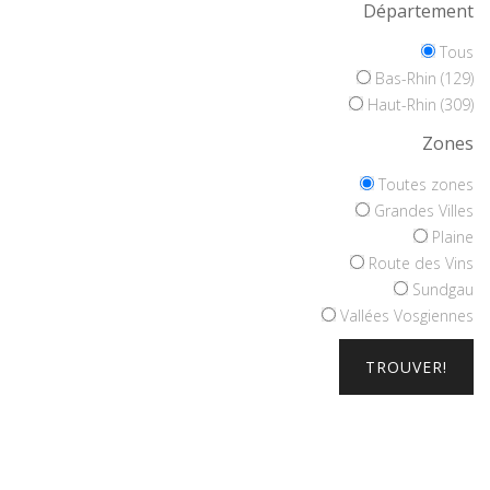
Département
Tous
Bas-Rhin (129)
Haut-Rhin (309)
Zones
Toutes zones
Grandes Villes
Plaine
Route des Vins
Sundgau
Vallées Vosgiennes