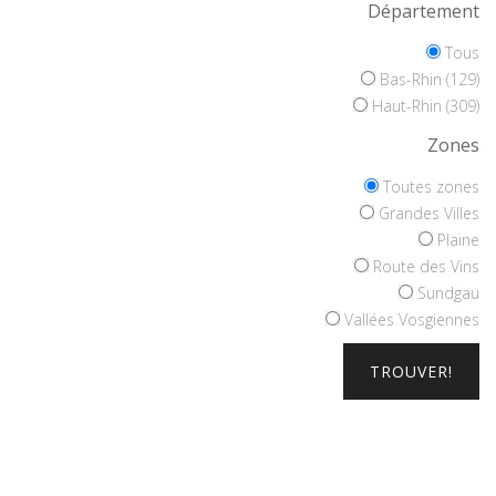
Département
Tous
Bas-Rhin (129)
Haut-Rhin (309)
Zones
Toutes zones
Grandes Villes
Plaine
Route des Vins
Sundgau
Vallées Vosgiennes