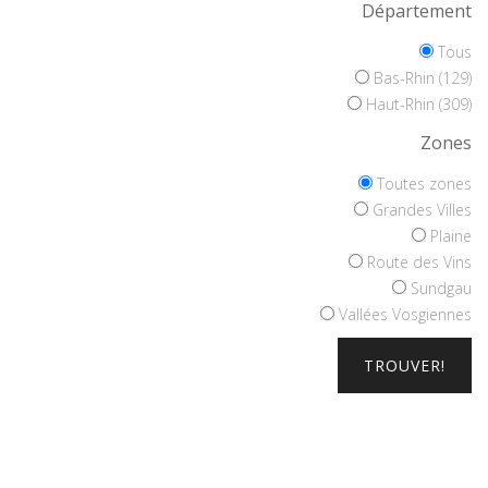
Département
Tous
Bas-Rhin (129)
Haut-Rhin (309)
Zones
Toutes zones
Grandes Villes
Plaine
Route des Vins
Sundgau
Vallées Vosgiennes