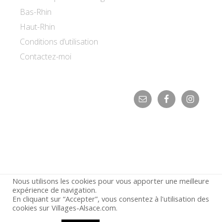
Bas-Rhin
Haut-Rhin
Conditions d’utilisation
Contactez-moi
Nous utilisons les cookies pour vous apporter une meilleure
expérience de navigation.
En cliquant sur “Accepter”, vous consentez à l'utilisation des
© 2026 ·
Villages d'Alsace
cookies sur Villages-Alsace.com.