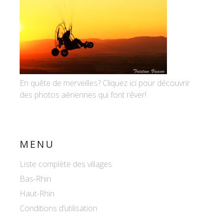
En quête de merveilles? Cliquez ici pour découvrir
des photos aériennes qui font rêver!
MENU
Liste complète des villages
Bas-Rhin
Haut-Rhin
Conditions d’utilisation