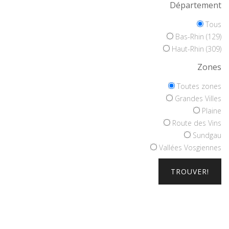
Département
Tous
Bas-Rhin (129)
Haut-Rhin (309)
Zones
Toutes zones
Grandes Villes
Plaine
Route des Vins
Sundgau
Vallées Vosgiennes