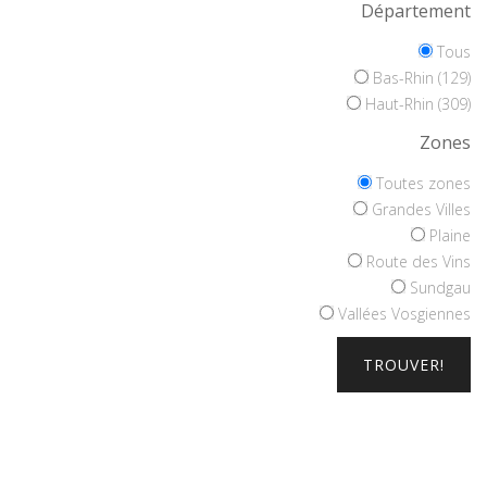
Département
Tous
Bas-Rhin (129)
Haut-Rhin (309)
Zones
Toutes zones
Grandes Villes
Plaine
Route des Vins
Sundgau
Vallées Vosgiennes