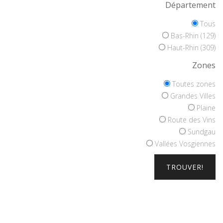
Département
Tous
Bas-Rhin (129)
Haut-Rhin (309)
Zones
Toutes zones
Grandes Villes
Plaine
Route des Vins
Sundgau
Vallées Vosgiennes