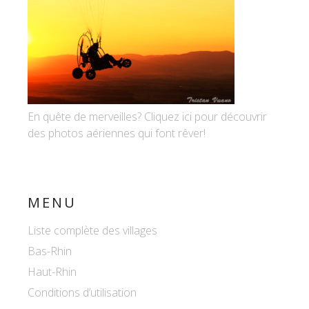
En quête de merveilles? Cliquez ici pour découvrir
des photos aériennes qui font rêver!
MENU
Liste complète des villages
Bas-Rhin
Haut-Rhin
Conditions d’utilisation