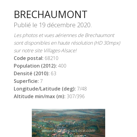
BRECHAUMONT
Publié le
19 décembre 2020
.
Les photos et vues aériennes de Brechaumont
sont disponibles en haute résolution (HD 30mpx)
sur notre site Villages-Alsace!
Code postal:
68210
Population (2012):
400
Densité (2010):
63
Superficie:
7
Longitude/Latitude (deg):
7/48
Altitude min/max (m):
307/396