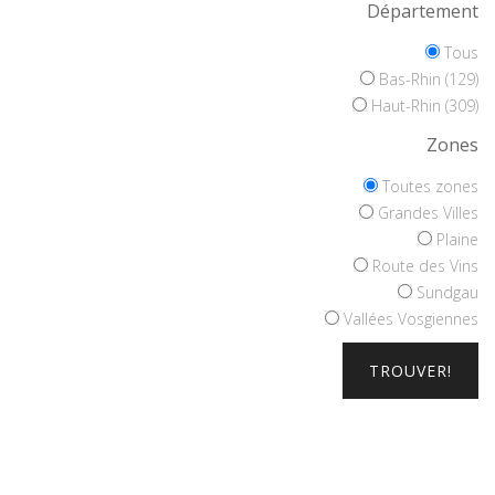
Département
Tous
Bas-Rhin (129)
Haut-Rhin (309)
Zones
Toutes zones
Grandes Villes
Plaine
Route des Vins
Sundgau
Vallées Vosgiennes