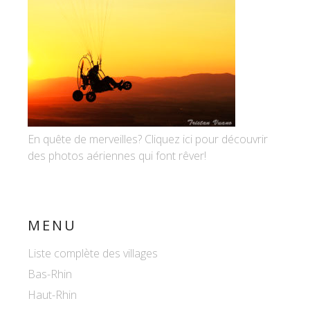
En quête de merveilles? Cliquez ici pour découvrir
des photos aériennes qui font rêver!
MENU
Liste complète des villages
Bas-Rhin
Haut-Rhin