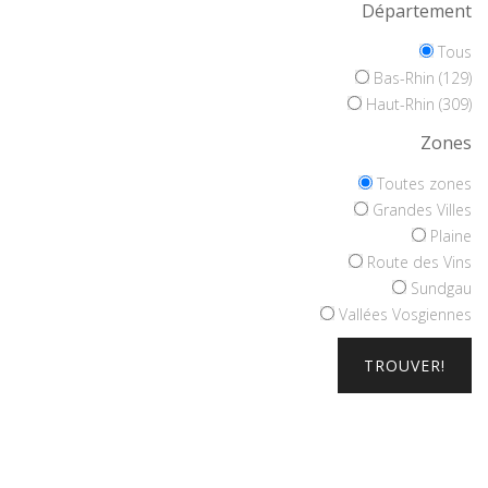
Département
Tous
Bas-Rhin (129)
Haut-Rhin (309)
Zones
Toutes zones
Grandes Villes
Plaine
Route des Vins
Sundgau
Vallées Vosgiennes